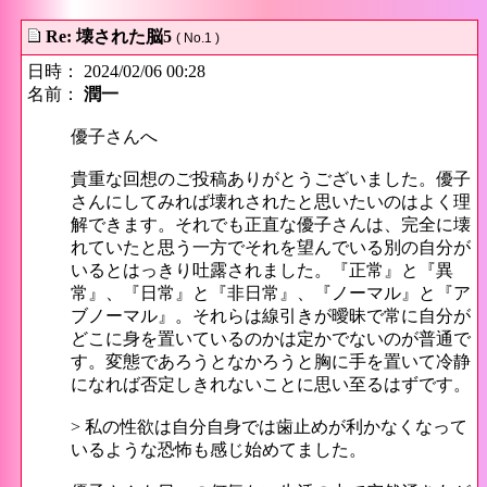
Re: 壊された脳5
( No.1 )
日時： 2024/02/06 00:28
名前：
潤一
優子さんへ
貴重な回想のご投稿ありがとうございました。優子
さんにしてみれば壊れされたと思いたいのはよく理
解できます。それでも正直な優子さんは、完全に壊
れていたと思う一方でそれを望んでいる別の自分が
いるとはっきり吐露されました。『正常』と『異
常』、『日常』と『非日常』、『ノーマル』と『ア
ブノーマル』。それらは線引きが曖昧で常に自分が
どこに身を置いているのかは定かでないのが普通で
す。変態であろうとなかろうと胸に手を置いて冷静
になれば否定しきれないことに思い至るはずです。
> 私の性欲は自分自身では歯止めが利かなくなって
いるような恐怖も感じ始めてました。