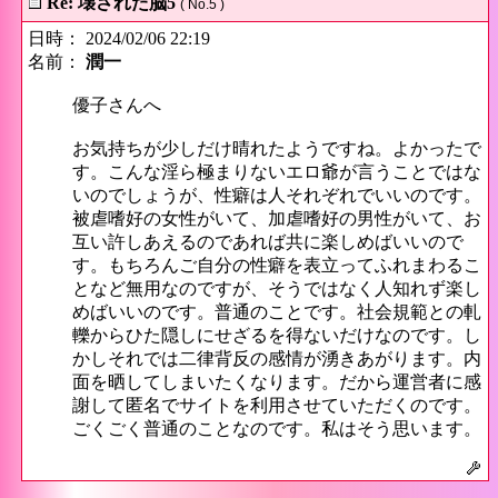
Re: 壊された脳5
( No.5 )
日時： 2024/02/06 22:19
名前：
潤一
優子さんへ
お気持ちが少しだけ晴れたようですね。よかったで
す。こんな淫ら極まりないエロ爺が言うことではな
いのでしょうが、性癖は人それぞれでいいのです。
被虐嗜好の女性がいて、加虐嗜好の男性がいて、お
互い許しあえるのであれば共に楽しめばいいので
す。もちろんご自分の性癖を表立ってふれまわるこ
となど無用なのですが、そうではなく人知れず楽し
めばいいのです。普通のことです。社会規範との軋
轢からひた隠しにせざるを得ないだけなのです。し
かしそれでは二律背反の感情が湧きあがります。内
面を晒してしまいたくなります。だから運営者に感
謝して匿名でサイトを利用させていただくのです。
ごくごく普通のことなのです。私はそう思います。