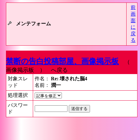
前
画
面
メンテフォーム
に
戻
る
禁断の告白投稿部屋、画像掲示板
（
画像掲示板 ） へ戻る
対象スレ
件名：
Re: 壊された脳4
ッド
名前：
潤一
処理選択
パスワー
ド