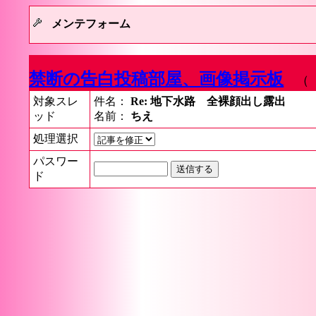
メンテフォーム
禁断の告白投稿部屋、画像掲示板
（ 
対象スレ
件名：
Re: 地下水路 全裸顔出し露出
ッド
名前：
ちえ
処理選択
パスワー
ド