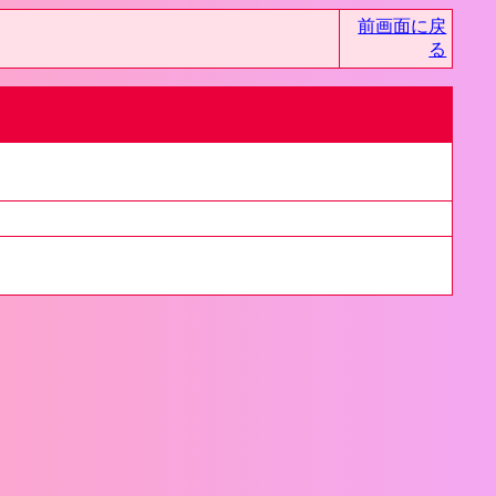
前画面に戻
る